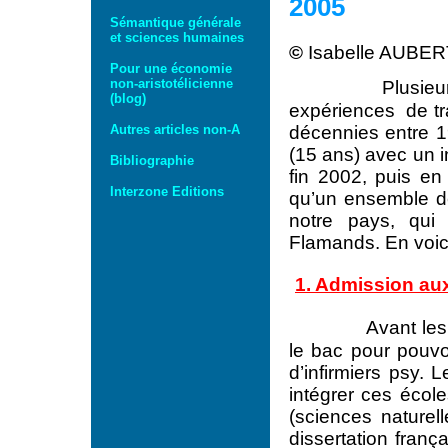
2005
Sémantique générale
et sciences humaines
©
Isabelle AUB
Pour une économie
non-aristotélicienne
Plusieu
(blog)
expériences de tr
décennies entre 1
Autres articles non-A
(15 ans) avec un 
Bibliographie
fin 2002, puis en
Interzone Editions
qu’un ensemble de
notre pays, qui
Flamands. En voici
1. Admission aux
Avant les
le bac pour pouvo
d’infirmiers psy. 
intégrer ces écol
(sciences naturel
dissertation fran