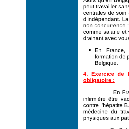
Alors qu’en Belgi
peut travailler sa
centrales de soin
d’indépendant. La s
non concurrence :
comme salarié et 
drainant avec vous 
En France, l
formation de 
Belgique.
4.
Exercice de l
obligatoire :
En Fr
infirmière être va
contre l’hépatite 
médecine du trava
physiques aux pat