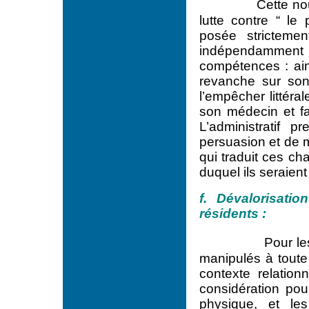
Cette nou
lutte contre “ le 
posée stricteme
indépendamment
compétences : ain
revanche sur son 
l’empêcher littéral
son médecin et fa
L’administratif 
persuasion et de 
qui traduit ces ch
duquel ils seraien
f. Dévalorisati
résidents :
Pour le
manipulés à toute
contexte relatio
considération pour
physique, et le