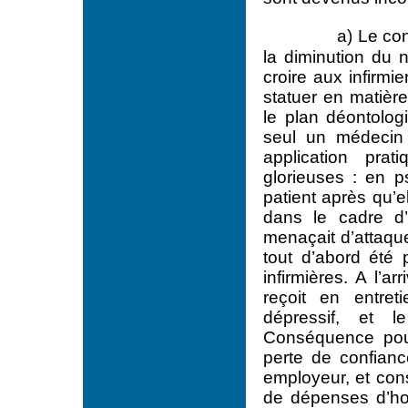
a) Le co
la diminution du 
croire aux infirmi
statuer en matière
le plan déontolog
seul un médecin
application pra
glorieuses : en ps
patient après qu’e
dans le cadre d’
menaçait d’attaque
tout d’abord été p
infirmières. A l’a
reçoit en entret
dépressif, et l
Conséquence pour
perte de confianc
employeur, et cons
de dépenses d’hosp