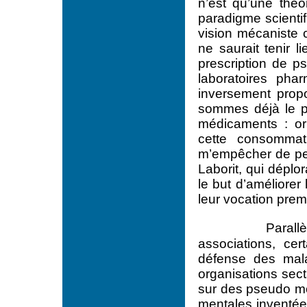
n’est qu’une théo
paradigme scientif
vision mécaniste 
ne saurait tenir l
prescription de ps
laboratoires phar
inversement propo
sommes déjà le 
médicaments : or 
cette consommat
m’empêcher de pen
Laborit, qui déplo
le but d’améliorer
leur vocation premi
Parallè
associations, c
défense des mal
organisations sect
sur des pseudo mod
mentales inventée