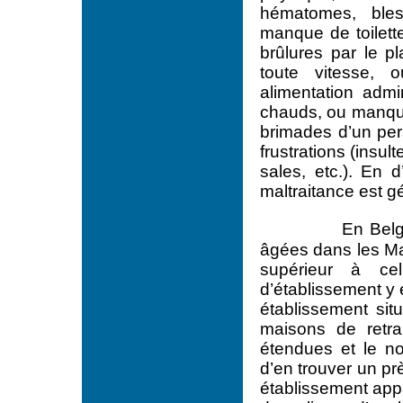
hématomes, bless
manque de toilett
brûlures par le 
toute vitesse, o
alimentation admi
chauds, ou manque
brimades d’un per
frustrations (insu
sales, etc.). En d
maltraitance est g
En Belg
âgées dans les Ma
supérieur à ce
d’établissement y 
établissement sit
maisons de retra
étendues et le n
d’en trouver un p
établissement appa