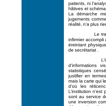
patients, ni l’ana
hâtives et schémat
La démarche men
jugements comme t
réalité, n’a plus r
Le tr
infirmier accompli 
éreintant physiqu
de secrétariat .
L’
d’informations vi
statistiques censé
justifier en terme
mais la carte qui l
d’où les réticen
L’institution n’es
sont au service de
une inversion com