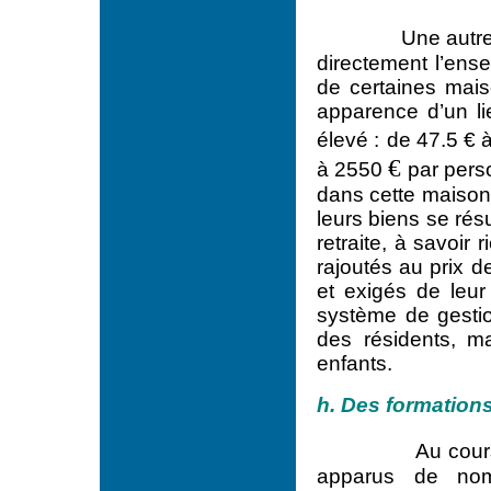
Une autre
directement l’ens
de certaines maiso
apparence d’un lie
élevé :
de 47.5 € 
€
à 2550
par per
dans cette maison 
leurs biens se ré
retraite, à savoir 
rajoutés au prix d
et exigés de leur 
système de gesti
des résidents, m
enfants.
h. Des formation
Au cour
apparus de no