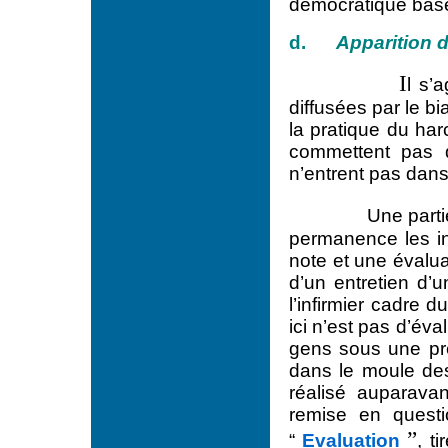
démocratique basé
d.
Apparition 
I
l s’
diffusées par le b
la pratique du har
commettent pas d
n’entrent pas dans
Une parti
permanence les inf
note et une évalua
d’un entretien d
l’infirmier cadre d
ici n’est pas d’éva
gens sous une pre
dans le moule des 
réalisé auparava
remise en questi
”
“
Evaluation
, t