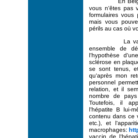
En Belg
vous n’êtes pas 
formulaires vous 
mais vous pouvez
périls au cas où 
La va
ensemble de d
l’hypothèse d’un
sclérose en plaqu
se sont tenus, et
qu’après mon re
personnel permett
relation, et il 
nombre de pays a
Toutefois, il a
l’hépatite B lui-m
contenu dans ce va
etc.), et l’appar
macrophages:
htt
vaccin de l’hépa