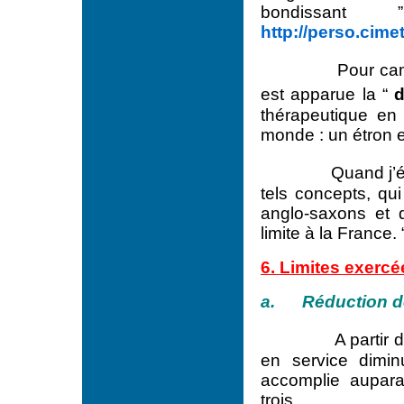
bondissant
http://perso.cim
Pour ca
est apparue la “
d
thérapeutique en
monde : un étron 
Quand j’é
tels concepts, qui
anglo-saxons et d
limite à la France
6. Limites exercée
a. Réduction des
A partir 
en service dimin
accomplie aupara
trois.