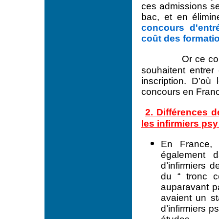
ces admissions se 
bac, et en élimi
concours d'entr
coût des formati
Or ce co
souhaitent entrer 
inscription. D’où
concours en France
2. Différences d
les infirmiers psy
En France, s
également d
d’infirmiers 
du “ tronc c
auparavant pa
avaient un st
d’infirmiers p