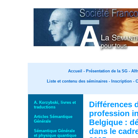
Accueil
-
Présentation de la SG -
Alf
Liste et contenu des séminaires
-
Inscription
-
C
A. Korzybski, livres et
Différences d
traductions
profession in
Articles Sémantique
Belgique : d
Générale
dans le cadre
Sémantique Générale
et physique quantique