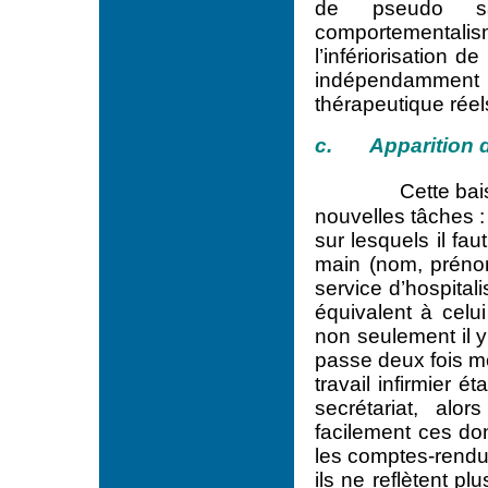
de pseudo sa
comportemental
l’infériorisation d
indépendamment de
thérapeutique réel
c. Apparition de
Cette bai
nouvelles tâches :
sur lesquels il fa
main (nom, préno
service d’hospital
équivalent à celui
non seulement il y
passe deux fois m
travail infirmier 
secrétariat, alor
facilement ces don
les comptes-rendus
ils ne reflètent p