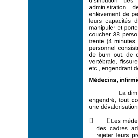
distribution de
administration 
enlèvement de pe
leurs capacités d
manipuler et port
coucher 38 perso
trente (4 minutes
personnel consis
de burn out, de 
vertébrale, fissur
etc., engendrant de
Médecins, infirmi
La dim
engendré, tout co
une dévalorisatio
 
Les médec
des cadres adm
rejeter leurs 