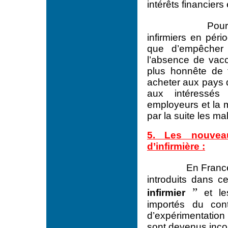
intérêts financiers
Pour
infirmiers en péri
que d’empêcher 
l’absence de vacc
plus honnête de 
acheter aux pays q
aux intéressés 
employeurs et la m
par la suite les ma
5. Les nouvea
d’infirmière :
En France
introduits dans c
”
infirmier
et le
importés du cont
d’expérimentation 
sont devenus inco