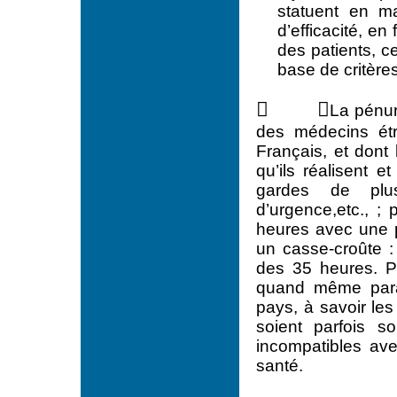
statuent en ma
d’efficacité, en
des patients, ce
base de critère
 
La pénur
des médecins étr
Français, et dont 
qu’ils réalisent e
gardes de plus
d’urgence,etc., ;
heures avec une 
un casse-croûte :
des 35 heures. P
quand même para
pays, à savoir le
soient parfois s
incompatibles ave
santé.