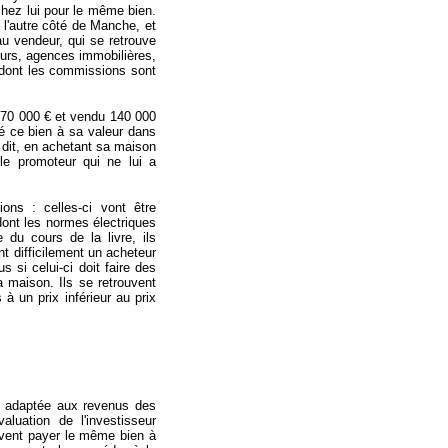
t chez lui pour le même bien.
e l'autre côté de Manche, et
au vendeur, qui se retrouve
eurs, agences immobilières,
e) dont les commissions sont
e 70 000 € et vendu 140 000
té ce bien à sa valeur dans
t dit, en achetant sa maison
 le promoteur qui ne lui a
ons : celles-ci vont être
dont les normes électriques
 du cours de la livre, ils
t difficilement un acheteur
s si celui-ci doit faire des
la maison. Ils se retrouvent
 à un prix inférieur au prix
ait adaptée aux revenus des
aluation de l'investisseur
oivent payer le même bien à