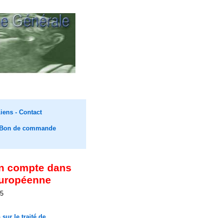
iens -
Contact
Bon de commande
en compte dans
 européenne
05
ur le traité de