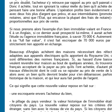
un prix doublé, l'acheteur s'y retrouve par rapport au prix qu'il paierai
Donc il achète, tout en ignorant la valeur réelle du bien qu'il achète d
pensant faire une bonne affaire. L'opération profite bien évidemment 
avec deux fois plus d'argent que prévu, et aux intermédiaires (promot
notaires, ainsi que l’État, qui encaisse la plupart des frais de notair
proportionnelles aux prix de vente.
Si nous prenons alors l'exemple d'un bien immobilier valant en Franc
€ à un Anglais, si ce dernier avait prospecté lui-même, il aurait ache
l'étude ou l'agence immobilière française, à savoir 70 000 €. Autremen
à sa "full fair value", il s'est fait escroquer de 70 000 euros par
strictement rien apporté en échange.
Beaucoup d'Anglais achètent des maisons nécessitant des réfecti
adaptées aux appareils électriques qu'ils apportent du Royaume Uni, 
sont différentes des normes françaises. Si, au hasard d'une baisse
veulent revendre leur maison au bout de quelques années, ils trouveron
français acceptant de la payer au prix qu'ils l'ont achetée, d'autant plu
travaux d'électricité dont le coût va se rajouter au prix de vente de 
alors avec un bien qu'ils devront brader pour s'en débarrasser, parfois
historique de la maison, et qui leur aura fait perdre de l'argent.
Ce qui signifie que cette nouvelle valeur repose en fait sur :
- une escroquerie envers l'acheteur du bien,
- le pillage du pays vendeur: la valeur historique de l'immobilier ét
citoyens du pays. La nouvelle valeur repose sur les critères d'év
étranger, sans lien avec le niveau de vie du pays. Si les citoyens d