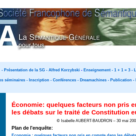
l
-
Présentation de la SG -
Alfred Korzybski
-
Enseignement -
1 + 1 = 3 -
L
es séminaires
-
Inscription
-
Conférences -
Dreamachines -
Publication -
Économie: quelques facteurs non pris 
les débats sur le traité de Constitution
©
Isabelle AUBERT-BAUDRON – 30 mai 20
Plan de l'enquête:
Economie : quelques facteurs non pris en compte dans les débats s