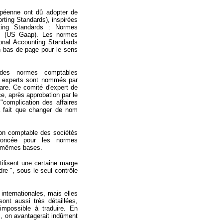
opéenne ont dû adopter de
rting Standards), inspirées
nting Standards : Normes
es (US Gaap). Les normes
ional Accounting Standards
n bas de page pour le sens
l des normes comptables
es experts sont nommés par
ware. Ce comité d'expert de
ce, après approbation par le
complication des affaires
a fait que changer de nom
tion comptable des sociétés
noncée pour les normes
es mêmes bases.
ilisent une certaine marge
re ", sous le seul contrôle
nternationales, mais elles
ont aussi très détaillées,
 impossible à traduire. En
s, on avantagerait indûment