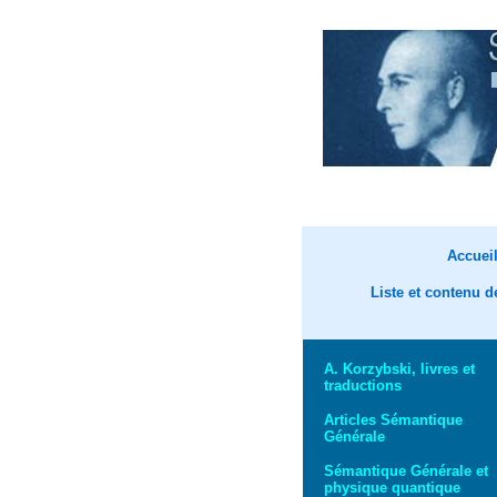
Accuei
Liste et contenu d
A. Korzybski, livres et
traductions
Articles Sémantique
Générale
Sémantique Générale et
physique quantique