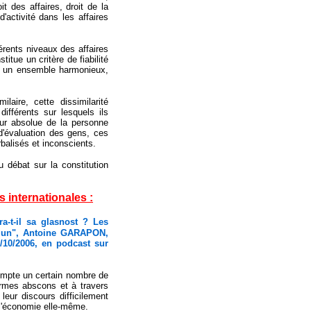
t des affaires, droit de la
d'activité dans les affaires
férents niveaux des affaires
titue un critère de fiabilité
ors un ensemble harmonieux,
laire, cette dissimilarité
ifférents sur lesquels ils
eur absolue de la personne
 d'évaluation des gens, ces
rbalisés et inconscients.
 débat sur la constitution
internationales :
a-t-il sa glasnost ? Les
mun", Antoine GARAPON,
/10/2006, en podcast sur
compte un certain nombre de
ermes abscons et à travers
eur discours difficilement
 l'économie elle-même.