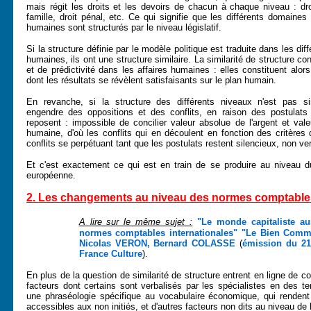
mais régit les droits et les devoirs de chacun à chaque niveau : droi
famille, droit pénal, etc. Ce qui signifie que les différents domaines 
humaines sont structurés par le niveau législatif.
Si la structure définie par le modèle politique est traduite dans les dif
humaines, ils ont une structure similaire. La similarité de structure cons
et de prédictivité dans les affaires humaines : elles constituent al
dont les résultats se révèlent satisfaisants sur le plan humain.
En revanche, si la structure des différents niveaux n'est pas simi
engendre des oppositions et des conflits, en raison des postulats d
reposent : impossible de concilier valeur absolue de l'argent et val
humaine, d'où les conflits qui en découlent en fonction des critères
conflits se perpétuant tant que les postulats restent silencieux, non ve
Et c'est exactement ce qui est en train de se produire au niveau du
européenne.
2. Les changements au niveau des normes comptables 
A lire sur le même sujet :
"Le monde capitaliste aur
normes comptables internationales" "Le Bien Com
Nicolas VERON, Bernard COLASSE
(
émission du 21
France Culture
).
En plus de la question de similarité de structure entrent en ligne de 
facteurs dont certains sont verbalisés par les spécialistes en des t
une phraséologie spécifique au vocabulaire économique, qui rendent l
accessibles aux non initiés, et d'autres facteurs non dits au niveau de