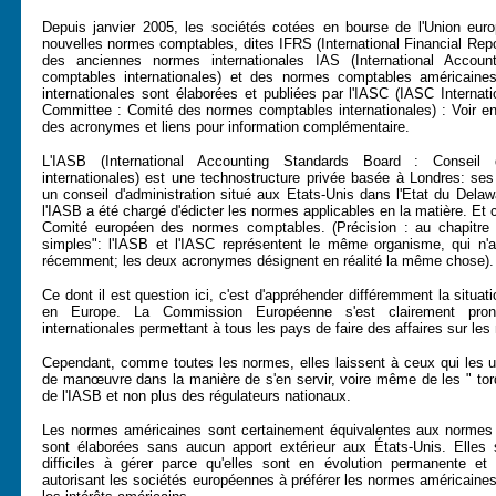
Depuis janvier 2005, les sociétés cotées en bourse de l'Union eur
nouvelles normes comptables, dites IFRS (International Financial Repo
des anciennes normes internationales IAS (International Accou
comptables internationales) et des normes comptables américain
internationales sont élaborées et publiées par l'IASC (IASC Internat
Committee : Comité des normes comptables internationales) : Voir e
des acronymes et liens pour information complémentaire.
L'IASB (International Accounting Standards Board : Consei
internationales) est une technostructure privée basée à Londres: s
un conseil d'administration situé aux Etats-Unis dans l'Etat du Dela
l'IASB a été chargé d'édicter les normes applicables en la matière. Et 
Comité européen des normes comptables. (Précision : au chapitre "
simples": l'IASB et l'IASC représentent le même organisme, qui n'
récemment; les deux acronymes désignent en réalité la même chose).
Ce dont il est question ici, c'est d'appréhender différemment la situa
en Europe. La Commission Européenne s'est clairement pro
internationales permettant à tous les pays de faire des affaires sur l
Cependant, comme toutes les normes, elles laissent à ceux qui les ut
de manœuvre dans la manière de s'en servir, voire même de les " tord
de l'IASB et non plus des régulateurs nationaux.
Les normes américaines sont certainement équivalentes aux normes i
sont élaborées sans aucun apport extérieur aux États-Unis. Elles s
difficiles à gérer parce qu'elles sont en évolution permanente et
autorisant les sociétés européennes à préférer les normes américaine