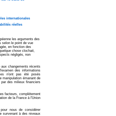
es internationales
bilités réelles
uropéenne les arguments des
 selon le point de vue
tagée, en fonction des
quelque chose clochait,
aspects négligés, non
ve aux changements récents
 l'examen des informations
mes n'ont pas été posés
une manipulation émanant de
i par des milieux financiers
r ces facteurs, complètement
ation de la France à l'Union
e pour nous de considérer
ue survenant à des niveaux