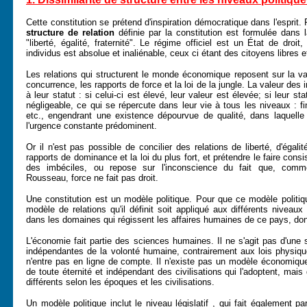
Cette constitution se prétend d'inspiration démocratique dans l'esprit. 
structure de relation
définie par la constitution est formulée dans 
"liberté, égalité, fraternité". Le régime officiel est un État de droi
individus est absolue et inaliénable, ceux ci étant des citoyens libres e
Les relations qui structurent le monde économique reposent sur la val
concurrence, les rapports de force et la loi de la jungle. La valeur des 
à leur statut : si celui-ci est élevé, leur valeur est élevée; si leur st
négligeable, ce qui se répercute dans leur vie à tous les niveaux : fin
etc., engendrant une existence dépourvue de qualité, dans laquelle l
l'urgence constante prédominent.
Or il n'est pas possible de concilier des relations de liberté, d'égali
rapports de dominance et la loi du plus fort, et prétendre le faire cons
des imbéciles, ou repose sur l'inconscience du fait que, comm
Rousseau, force ne fait pas droit.
Une constitution est un modèle politique. Pour que ce modèle politiqu
modèle de relations qu'il définit soit appliqué aux différents niveaux
dans les domaines qui régissent les affaires humaines de ce pays, dont
L'économie fait partie des sciences humaines. Il ne s'agit pas d'une
indépendantes de la volonté humaine, contrairement aux lois physique
n'entre pas en ligne de compte. Il n'existe pas un modèle économique
de toute éternité et indépendant des civilisations qui l'adoptent, m
différents selon les époques et les civilisations.
Un modèle politique inclut le niveau législatif , qui fait également p