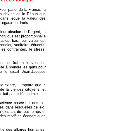
Pour parler de la France, la
la devise de la République
t, dans lequel la valeur des
t égaux en droits.
eur absolue de l'argent, la
individus est proportionnelle
atut est bas, leur valeur est
ancier, sanitaire, éducatif,
es contraintes, le stress,
té et de fraternité avec des
iste à prendre les gens pour
e le disait Jean-Jacques
e existe, il importe que le
 de la vie des citoyens, et
 fait partie l'économie.
 science basée sur des lois
s dans lesquelles celle-ci
 existant de tout temps et
ais des modèles économiques
artie des affaires humaines,