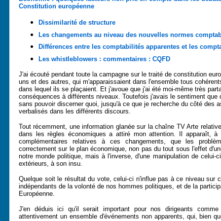
Constitution européenne
Dissimilarité de structure
Les changements au niveau des nouvelles normes comptabl
Différences entre les comptabilités apparentes et les compta
Les whistleblowers : commentaires : CQFD
J'ai écouté pendant toute la campagne sur le traité de constitution e
uns et des autres, qui m'apparaissaient dans l'ensemble tous cohérents
dans lequel ils se plaçaient. Et j'avoue que j'ai été moi-même très par
conséquences à différents niveaux. Toutefois j'avais le sentiment que 
sans pouvoir discerner quoi, jusqu'à ce que je recherche du côté des 
verbalisés dans les différents discours.
Tout récemment, une information glanée sur la chaîne TV Arte relati
dans les règles économiques a attiré mon attention. Il apparaît, à
complémentaires relatives à ces changements, que les problè
correctement sur le plan économique, non pas du tout sous l'effet d'
notre monde politique, mais à l'inverse, d'une manipulation de celui-c
extérieurs, à son insu.
Quelque soit le résultat du vote, celui-ci n'influe pas à ce niveau su
indépendants de la volonté de nos hommes politiques, et de la particip
Européenne.
J'en déduis ici qu'il serait important pour nos dirigeants comm
attentivement un ensemble d'événements non apparents, qui, bien q