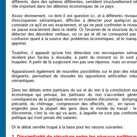
différents, dans des sphères différentes, semblent structurellement re
rôle important dans les déboires économiques de ce pays.
Assez étonnement, ce dont il est question ici, et à différents nivea
d'escroqueries sémantiques, difficiles à détecter pour quelqu'un qu
constater ce qu'il en est exactement, et qui ne peut confronter le niv
se passe exactement dans la réalité. Or l'examen de la structure du la
détecter des désordres verbaux, où ce qui et dit ne correspond pas
confusion quant à la source des problèmes économiques, et le manq
apporter.
Toutefois, il apparaît qu'une fois détectées ces escroqueries sém
révèlent plus faciles à résoudre, à partir du moment où ils son
truquées. A partir de là surgissent non pas une réponse, mais un ense
Apparaissent également de nouvelles possibilités sur le plan des relat
dirigeants, permettant de résoudre les oppositions artificielles ind
sémantiques.
Dans les débats entre partisans du oui et du non à la constitution eu
économique qui prévaut, les partisans du non s'accordant génér
conséquences de la politique récente en matière d'économie : dumping
précarité, du chômage, compression des effectifs, etc., en raison
engendre pour la plupart des gens dans le monde du travail : l
d'économie, c'est la vie qui va avec, à laquelle ne sont pas confront
politique qui n'ont jamais été salariés.
Or le débat semble truqué à la base pour les raisons suivantes :
1. Dissimilarité de structure entre les niveaux politiq