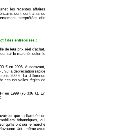
rner, les récentes affaires
ricains sont contraints de
ersement interprétées afin
ctif des entreprises :
e de leur prix réel d'achat.
eur sur le marché, selon le
000 € en 2003. Auparavant,
 , vu la dépréciation rapide
disons 300 €. La différence
de ces nouvelles règles de
 Fr en 1999 (76 336 €). En
€.
voir ici que la flambée de
obiliers britanniques, qui
r qu'ils ont sur le marché
 au Royaume Uni : même avec