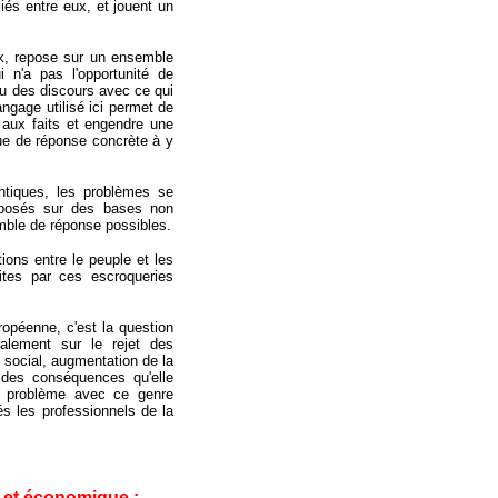
liés entre eux, et jouent un
ux, repose sur un ensemble
i n'a pas l'opportunité de
eau des discours avec ce qui
ngage utilisé ici permet de
 aux faits et engendre une
ue de réponse concrète à y
antiques, les problèmes se
t posés sur des bases non
mble de réponse possibles.
ions entre le peuple et les
uites par ces escroqueries
ropéenne, c'est la question
alement sur le rejet des
 social, augmentation de la
 des conséquences qu'elle
e problème avec ce genre
és les professionnels de la
ue et économique :