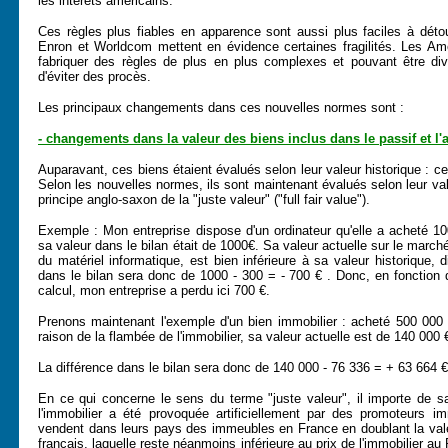
les intérêts américains.
Ces règles plus fiables en apparence sont aussi plus faciles à détou
Enron et Worldcom mettent en évidence certaines fragilités. Les Amé
fabriquer des règles de plus en plus complexes et pouvant être div
d'éviter des procès.
Les principaux changements dans ces nouvelles normes sont :
- changements dans la valeur des biens inclus dans le passif et l'a
Auparavant, ces biens étaient évalués selon leur valeur historique : cell
Selon les nouvelles normes, ils sont maintenant évalués selon leur val
principe anglo-saxon de la "juste valeur" ("full fair value").
Exemple : Mon entreprise dispose d'un ordinateur qu'elle a acheté 1
sa valeur dans le bilan était de 1000€. Sa valeur actuelle sur le marché
du matériel informatique, est bien inférieure à sa valeur historique, 
dans le bilan sera donc de 1000 - 300 = - 700 € . Donc, en fonction 
calcul, mon entreprise a perdu ici 700 €.
Prenons maintenant l'exemple d'un bien immobilier : acheté 500 000
raison de la flambée de l'immobilier, sa valeur actuelle est de 140 000 
La différence dans le bilan sera donc de 140 000 - 76 336 = + 63 664 €
En ce qui concerne le sens du terme "juste valeur", il importe de sa
l'immobilier a été provoquée artificiellement par des promoteurs imm
vendent dans leurs pays des immeubles en France en doublant la valeu
français, laquelle reste néanmoins inférieure au prix de l'immobilier